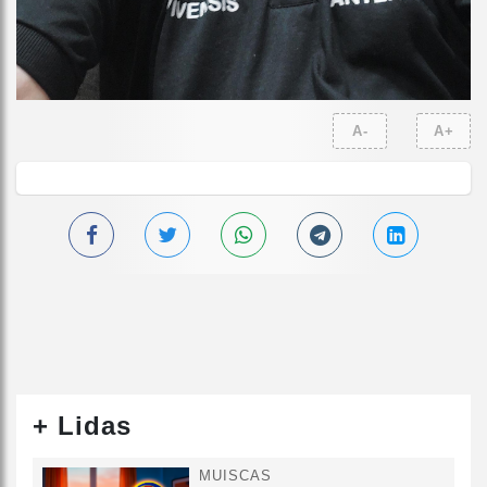
A-
A+
+ Lidas
MUISCAS