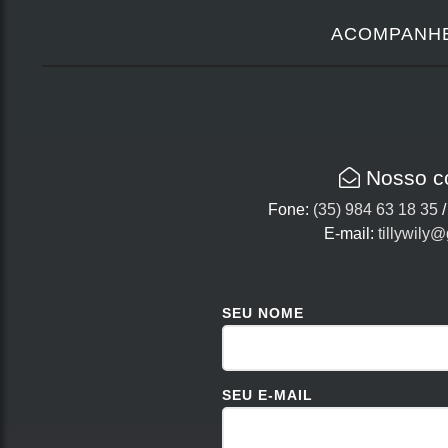
ACOMPANH
Nosso c
Fone:
(35) 984 63 18 35
E-mail:
tillywily
SEU NOME
SEU E-MAIL